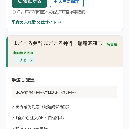
📞 電話する
+ メモに追加
※名古屋市昭和区への配達可否は要確認
配食のふれ愛 公式サイト →
まごころ弁当 まごころ弁当 瑞穂昭和店
名古屋
市昭和区委託
FCチェーン
手渡し配達
おかず
345円〜
ごはん付
432円〜
✓ 安否確認対応（配達時に確認）
✓ 1食から注文OK・日曜休み
✓ 配達エリアが柔軟