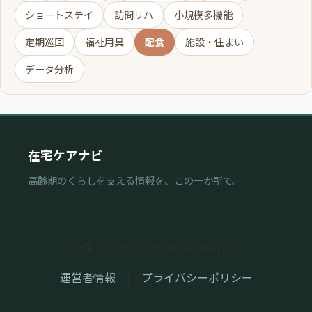
ショートステイ
訪問リハ
小規模多機能
定期巡回
福祉用具
配食
施設・住まい
データ分析
在宅ケアナビ
高齢期のくらしを支える情報を、この一か所で。
在宅ケアナビ（zaitaku-care.jp）
運営者情報
|
プライバシーポリシー