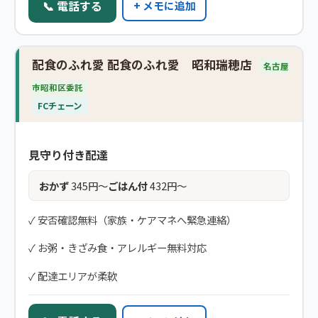
📞 電話する
+ メモに追加
配食のふれ愛 配食のふれ愛 昭和瑞穂店
名古屋
市昭和区委託
FCチェーン
見守り付き配達
おかず
345円〜
ごはん付
432円〜
✓ 安否確認無料（家族・ケアマネへ緊急連絡）
✓ お粥・きざみ食・アレルギー無料対応
✓ 配達エリアが柔軟