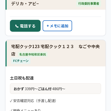
デリカ・アビ−
行政委託事業者
📞 電話する
+ メモに追加
宅配クック123 宅配クック１２３ なごや中央
店
名古屋市昭和区委託
FCチェーン
土日祝も配達
おかず
339円〜
ごはん付
486円〜
✓ 安否確認対応（手渡し配達）
✓ 朝食メニューあり