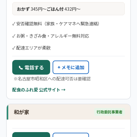
おかず
345円〜
ごはん付
432円〜
✓ 安否確認無料（家族・ケアマネへ緊急連絡）
✓ お粥・きざみ食・アレルギー無料対応
✓ 配達エリアが柔軟
📞 電話する
+ メモに追加
※名古屋市昭和区への配達可否は要確認
配食のふれ愛 公式サイト →
和が家
行政委託事業者