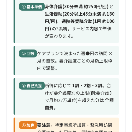
身体介護(30分未満 約250円/回)
と
① 基本単価
生活援助(20分以上45分未満 約180
円/回)
、
通院等乗降介助(1回 約100
円)
の3系統。サービス内容で単価
が変わります。
ケアプランで決まった週●回の訪問 ×
② 回数
月の週数。要介護度ごとの月額上限枠
内で調整。
所得に応じて
1割・2割・3割
。合
③ 自己負担
計が要介護度別の上限(例:要介護3
で月約27万単位)を超えた分は
全額
自費
。
要注意
。特定事業所加算・緊急時訪問
④ 加算