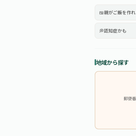
🍱
親がご飯を作れ
💭
認知症かも
地域から探す
郵便