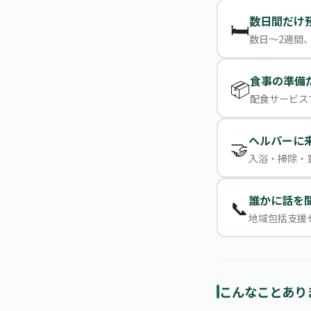
数日間だけ
🛏️
数日〜2週間
食事の準備
📦
配食サービス
ヘルパーに
🤝
入浴・掃除・
誰かに話を
📞
地域包括支援
こんなことあり