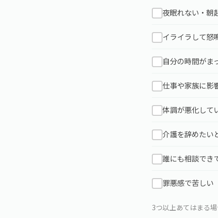
夜眠れない・朝
✓
イライラして怒
✓
自分の時間がま
✓
仕事や家族に影
✓
体調が悪化して
✓
介護を辞めたい
✓
誰にも相談でき
✓
罪悪感で苦しい
✓
3つ以上あてはまる