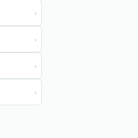
›
›
›
›