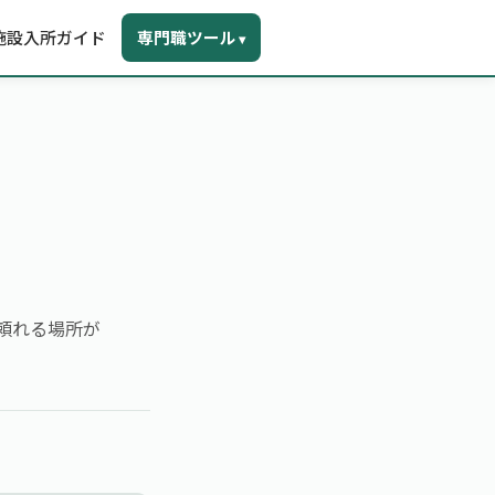
施設入所ガイド
専門職ツール
▾
頼れる場所が