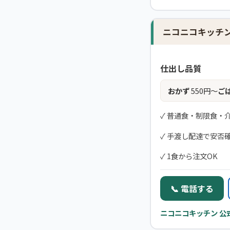
ニコニコキッチ
仕出し品質
おかず
550円〜
ご
✓ 普通食・制限食・
✓ 手渡し配達で安否
✓ 1食から注文OK
📞 電話する
ニコニコキッチン 公