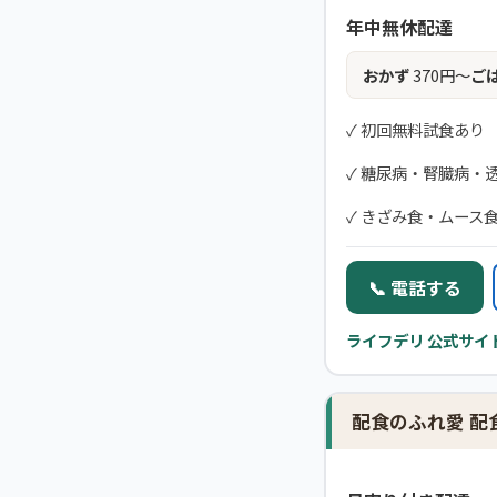
年中無休配達
おかず
370円〜
ご
✓ 初回無料試食あり
✓ 糖尿病・腎臓病・
✓ きざみ食・ムース
📞 電話する
ライフデリ 公式サイト
配食のふれ愛 