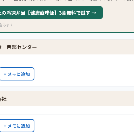
以上の冷凍弁当【健康直球便】3食無料で試す →
含みます
食 西部センター
+ メモに追加
会社
+ メモに追加