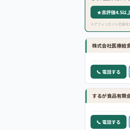
★高評価4.5
※アフィリエイト広告を
株式会社医療給
📞 電話する
するが食品有限
📞 電話する