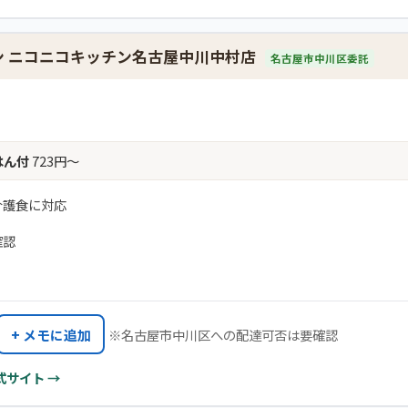
ン ニコニコキッチン名古屋中川中村店
名古屋市中川区委託
はん付
723円〜
介護食に対応
確認
+ メモに追加
※名古屋市中川区への配達可否は要確認
式サイト →