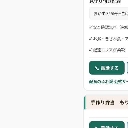
見守り付き配達
おかず
345円〜
ご
✓ 安否確認無料（家
✓ お粥・きざみ食・
✓ 配達エリアが柔軟
📞 電話する
配食のふれ愛 公式サ
手作り弁当 も