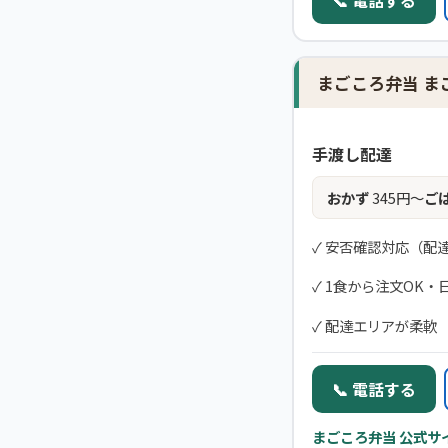
📞 電話する
まごころ弁当 
手渡し配達
おかず
345円〜
ご
✓ 安否確認対応（配
✓ 1食から注文OK・
✓ 配達エリアが柔軟
📞 電話する
まごころ弁当 公式サ