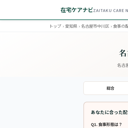
在宅ケアナビ
ZAITAKU CARE 
トップ
›
愛知県
›
名古屋市中川区
›
食事の
名
名古
総合
あなたに合った配
Q1. 食事形態は？