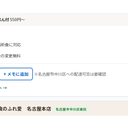
はん付
550円〜
透析食に対応
食の変更無料
+ メモに追加
※名古屋市中川区への配達可否は要確認
 →
配食のふれ愛 名古屋本店
名古屋市中川区委託