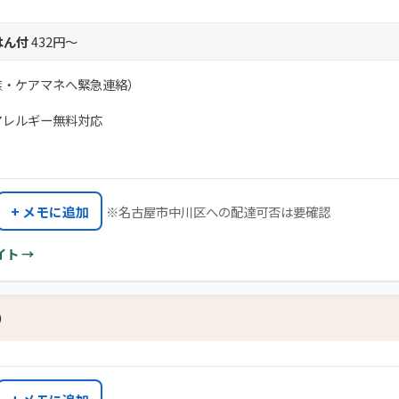
はん付
432円〜
族・ケアマネへ緊急連絡）
アレルギー無料対応
+ メモに追加
※名古屋市中川区への配達可否は要確認
イト →
り