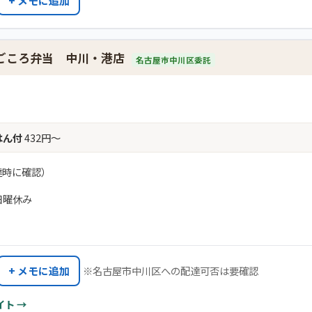
+ メモに追加
まごころ弁当 中川・港店
名古屋市中川区委託
はん付
432円〜
達時に確認）
日曜休み
+ メモに追加
※名古屋市中川区への配達可否は要確認
イト →