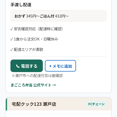
手渡し配達
おかず
345円〜
ごはん付
432円〜
✓ 安否確認対応（配達時に確認）
✓ 1食から注文OK・日曜休み
✓ 配達エリアが柔軟
📞 電話する
+ メモに追加
※瀬戸市への配達可否は要確認
まごころ弁当 公式サイト →
宅配クック123 瀬戸店
FCチェーン