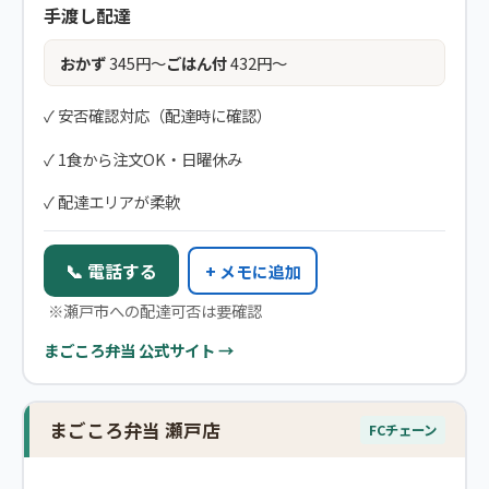
手渡し配達
おかず
345円〜
ごはん付
432円〜
✓ 安否確認対応（配達時に確認）
✓ 1食から注文OK・日曜休み
✓ 配達エリアが柔軟
📞 電話する
+ メモに追加
※瀬戸市への配達可否は要確認
まごころ弁当 公式サイト →
まごころ弁当 瀬戸店
FCチェーン