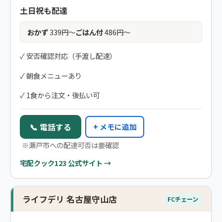
土日祝も配達
おかず
339円〜
ごはん付
486円〜
✓ 安否確認対応（手渡し配達）
✓ 朝食メニューあり
✓ 1食から注文・後払い可
📞 電話する
+ メモに追加
※瀬戸市への配達可否は要確認
宅配クック123 公式サイト →
ライフデリ 名古屋守山店
FCチェーン