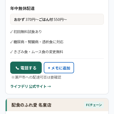
年中無休配達
おかず
370円〜
ごはん付
550円〜
✓ 初回無料試食あり
✓ 糖尿病・腎臓病・透析食に対応
✓ きざみ食・ムース食の変更無料
📞 電話する
+ メモに追加
※瀬戸市への配達可否は要確認
ライフデリ 公式サイト →
配食のふれ愛 名東店
FCチェーン