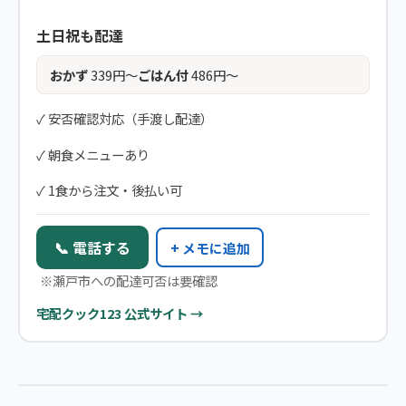
土日祝も配達
おかず
339円〜
ごはん付
486円〜
✓ 安否確認対応（手渡し配達）
✓ 朝食メニューあり
✓ 1食から注文・後払い可
📞 電話する
+ メモに追加
※瀬戸市への配達可否は要確認
宅配クック123 公式サイト →