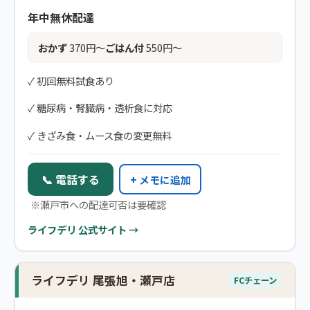
年中無休配達
おかず
370円〜
ごはん付
550円〜
✓ 初回無料試食あり
✓ 糖尿病・腎臓病・透析食に対応
✓ きざみ食・ムース食の変更無料
📞 電話する
+ メモに追加
※瀬戸市への配達可否は要確認
ライフデリ 公式サイト →
ライフデリ 尾張旭・瀬戸店
FCチェーン