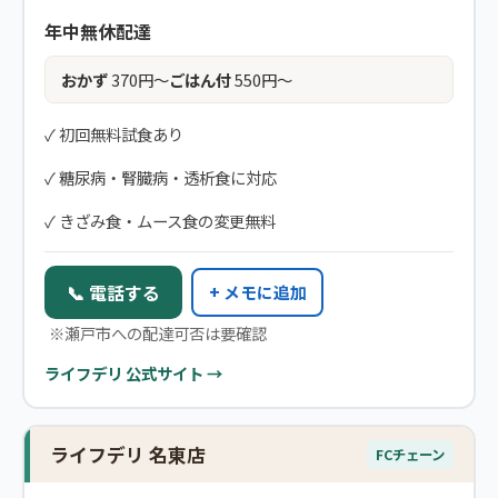
年中無休配達
おかず
370円〜
ごはん付
550円〜
✓ 初回無料試食あり
✓ 糖尿病・腎臓病・透析食に対応
✓ きざみ食・ムース食の変更無料
📞 電話する
+ メモに追加
※瀬戸市への配達可否は要確認
ライフデリ 公式サイト →
ライフデリ 名東店
FCチェーン