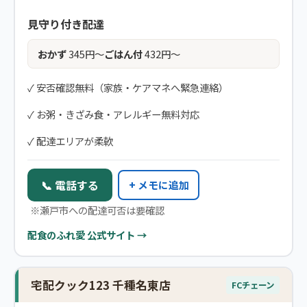
見守り付き配達
おかず
345円〜
ごはん付
432円〜
✓ 安否確認無料（家族・ケアマネへ緊急連絡）
✓ お粥・きざみ食・アレルギー無料対応
✓ 配達エリアが柔軟
📞 電話する
+ メモに追加
※瀬戸市への配達可否は要確認
配食のふれ愛 公式サイト →
宅配クック123 千種名東店
FCチェーン