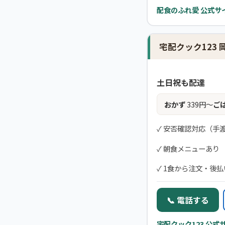
配食のふれ愛 公式サ
宅配クック123
土日祝も配達
おかず
339円〜
ご
✓ 安否確認対応（手
✓ 朝食メニューあり
✓ 1食から注文・後
📞 電話する
宅配クック123 公式