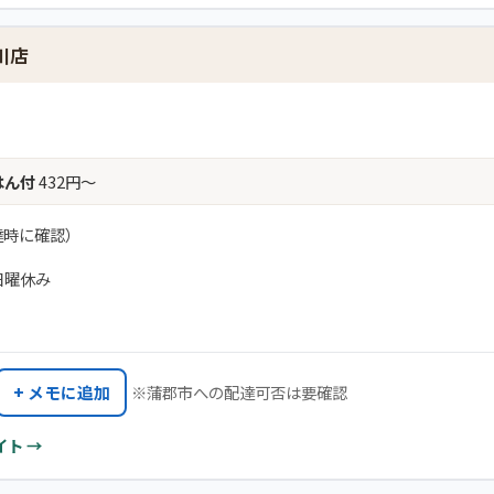
川店
はん付
432円〜
達時に確認）
日曜休み
+ メモに追加
※蒲郡市への配達可否は要確認
イト →