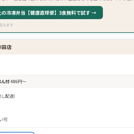
以上の冷凍弁当【健康直球便】3食無料で試す →
含みます
幸田店
はん付
486円〜
渡し配達）
払い可