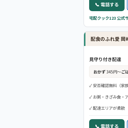
📞 電話する
宅配クック123 公式
配食のふれ愛 岡
見守り付き配達
おかず
345円〜
ご
✓ 安否確認無料（家
✓ お粥・きざみ食・
✓ 配達エリアが柔軟
📞 電話する