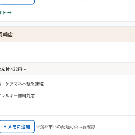
イト →
岡崎店
はん付
432円〜
族・ケアマネへ緊急連絡）
アレルギー無料対応
+ メモに追加
※蒲郡市への配達可否は要確認