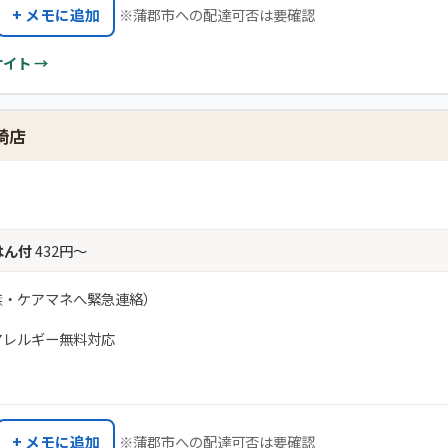
+ メモに追加
※蒲郡市への配達可否は要確認
サイト →
崎店
はん付
432円〜
族・ケアマネへ緊急連絡）
アレルギー無料対応
+ メモに追加
※蒲郡市への配達可否は要確認