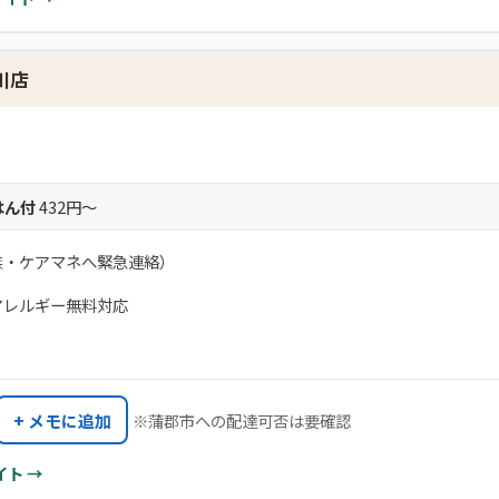
川店
はん付
432円〜
族・ケアマネへ緊急連絡）
アレルギー無料対応
+ メモに追加
※蒲郡市への配達可否は要確認
イト →