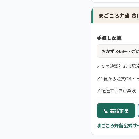
まごころ弁当 豊
手渡し配達
おかず
345円〜
ご
✓ 安否確認対応（配
✓ 1食から注文OK・
✓ 配達エリアが柔軟
📞 電話する
まごころ弁当 公式サ