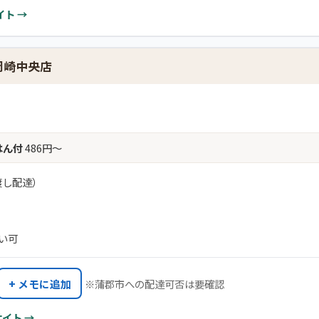
イト →
 岡崎中央店
はん付
486円〜
渡し配達）
払い可
+ メモに追加
※蒲郡市への配達可否は要確認
サイト →