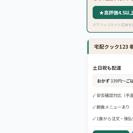
★高評価4.5
※アフィリエイト広告を
宅配クック123 
土日祝も配達
おかず
339円〜
ご
✓ 安否確認対応（手
✓ 朝食メニューあり
✓ 1食から注文・後