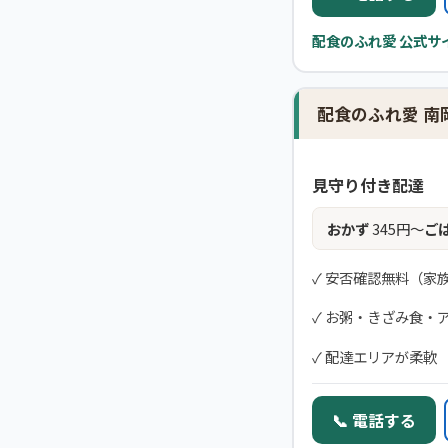
配食のふれ愛 公式サ
配食のふれ愛 南
見守り付き配達
おかず
345円〜
ご
✓ 安否確認無料（家
✓ お粥・きざみ食・
✓ 配達エリアが柔軟
📞 電話する