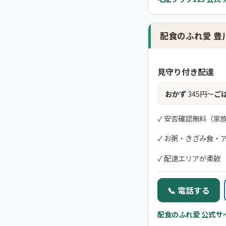
配食のふれ愛 豊
見守り付き配達
おかず
345円〜
ご
✓ 安否確認無料（家
✓ お粥・きざみ食・
✓ 配達エリアが柔軟
📞 電話する
配食のふれ愛 公式サ