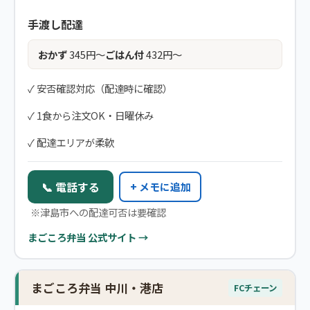
手渡し配達
おかず
345円〜
ごはん付
432円〜
✓ 安否確認対応（配達時に確認）
✓ 1食から注文OK・日曜休み
✓ 配達エリアが柔軟
📞 電話する
+ メモに追加
※津島市への配達可否は要確認
まごころ弁当 公式サイト →
まごころ弁当 中川・港店
FCチェーン