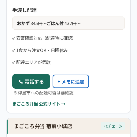
手渡し配達
おかず
345円〜
ごはん付
432円〜
✓ 安否確認対応（配達時に確認）
✓ 1食から注文OK・日曜休み
✓ 配達エリアが柔軟
📞 電話する
+ メモに追加
※津島市への配達可否は要確認
まごころ弁当 公式サイト →
まごころ弁当 菊前小城店
FCチェーン