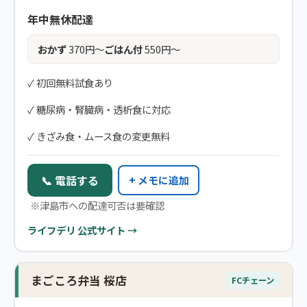
年中無休配達
おかず
370円〜
ごはん付
550円〜
✓ 初回無料試食あり
✓ 糖尿病・腎臓病・透析食に対応
✓ きざみ食・ムース食の変更無料
📞 電話する
+ メモに追加
※津島市への配達可否は要確認
ライフデリ 公式サイト →
まごころ弁当 桜店
FCチェーン