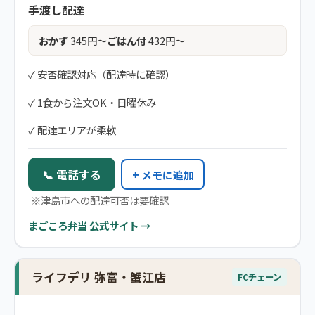
手渡し配達
おかず
345円〜
ごはん付
432円〜
✓ 安否確認対応（配達時に確認）
✓ 1食から注文OK・日曜休み
✓ 配達エリアが柔軟
📞 電話する
+ メモに追加
※津島市への配達可否は要確認
まごころ弁当 公式サイト →
ライフデリ 弥富・蟹江店
FCチェーン