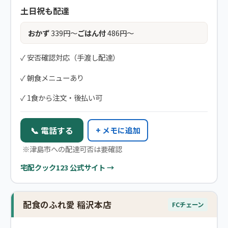
土日祝も配達
おかず
339円〜
ごはん付
486円〜
✓ 安否確認対応（手渡し配達）
✓ 朝食メニューあり
✓ 1食から注文・後払い可
📞 電話する
+ メモに追加
※津島市への配達可否は要確認
宅配クック123 公式サイト →
配食のふれ愛 稲沢本店
FCチェーン