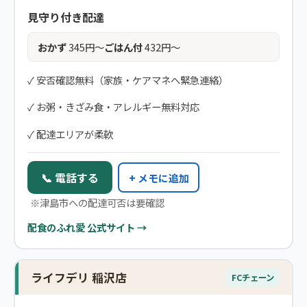
見守り付き配達
おかず
345円〜
ごはん付
432円〜
✓ 安否確認無料（家族・ケアマネへ緊急連絡）
✓ お粥・きざみ食・アレルギー無料対応
✓ 配達エリアが柔軟
📞 電話する
+ メモに追加
※津島市への配達可否は要確認
配食のふれ愛 公式サイト →
ライフデリ 稲沢店
FCチェーン