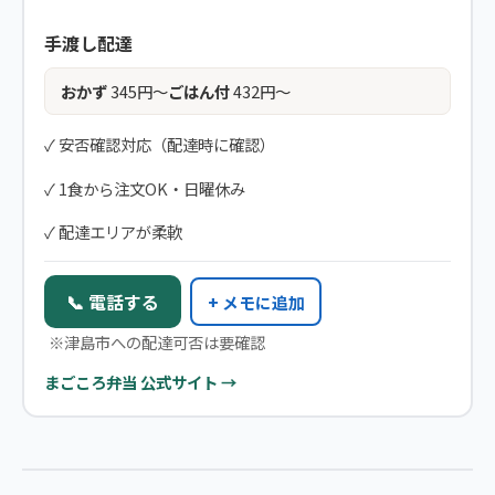
手渡し配達
おかず
345円〜
ごはん付
432円〜
✓ 安否確認対応（配達時に確認）
✓ 1食から注文OK・日曜休み
✓ 配達エリアが柔軟
📞 電話する
+ メモに追加
※津島市への配達可否は要確認
まごころ弁当 公式サイト →