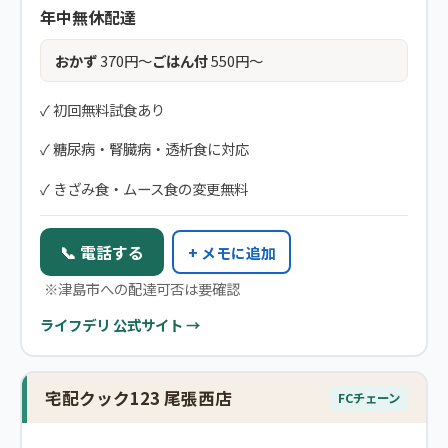
年中無休配達
おかず
370円〜
ごはん付
550円〜
✓ 初回無料試食あり
✓ 糖尿病・腎臓病・透析食に対応
✓ きざみ食・ムース食の変更無料
📞 電話する
+ メモに追加
※津島市への配達可否は要確認
ライフデリ 公式サイト →
宅配クック123 尾張西店
FCチェーン