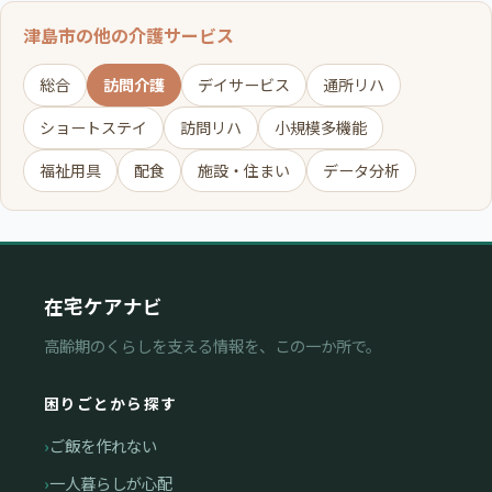
津島市の他の介護サービス
総合
訪問介護
デイサービス
通所リハ
ショートステイ
訪問リハ
小規模多機能
福祉用具
配食
施設・住まい
データ分析
在宅ケアナビ
高齢期のくらしを支える情報を、この一か所で。
困りごとから探す
ご飯を作れない
一人暮らしが心配