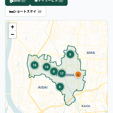
🏠
☀️
訪問
デイサービス
37
33
🛏️
ショートステイ
10
+
−
6
15
15
9
17
☀️
6