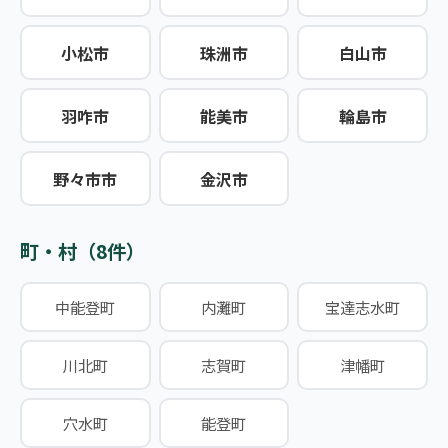
小松市
珠洲市
白山市
羽咋市
能美市
輪島市
野々市市
金沢市
町・村（8件）
中能登町
内灘町
宝達志水町
川北町
志賀町
津幡町
穴水町
能登町