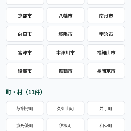
京都市
八幡市
南丹市
向日市
城陽市
宇治市
宮津市
木津川市
福知山市
綾部市
舞鶴市
長岡京市
町・村（11件）
与謝野町
久御山町
井手町
京丹波町
伊根町
和束町