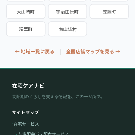
大山崎町
宇治田原町
笠置町
精華町
南山城村
|
← 地域一覧に戻る
全国店舗マップを見る →
在宅ケアナビ
高齢期のくらしを支える情報を、この一か所で。
サイトマップ
在宅サービス
└ 宅配弁当・配食サービス