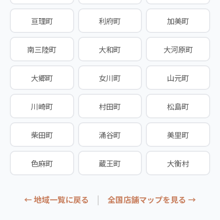
亘理町
利府町
加美町
南三陸町
大和町
大河原町
大郷町
女川町
山元町
川崎町
村田町
松島町
柴田町
涌谷町
美里町
色麻町
蔵王町
大衡村
|
← 地域一覧に戻る
全国店舗マップを見る →