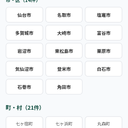
市・区（14件）
仙台市
名取市
塩竈市
多賀城市
大崎市
富谷市
岩沼市
東松島市
栗原市
気仙沼市
登米市
白石市
石巻市
角田市
町・村（21件）
七ヶ宿町
七ヶ浜町
丸森町