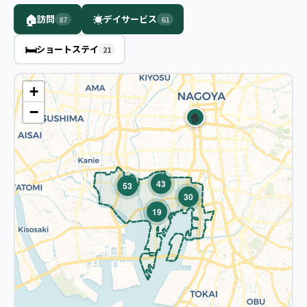
🏠
☀️
訪問
デイサービス
87
61
🛏️
ショートステイ
21
+
−
🏠
43
53
30
19