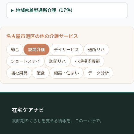
地域密着型通所介護（17件）
名古屋市港区の他の介護サービス
総合
訪問介護
デイサービス
通所リハ
ショートステイ
訪問リハ
小規模多機能
福祉用具
配食
施設・住まい
データ分析
在宅ケアナビ
高齢期のくらしを支える情報を、この一か所で。