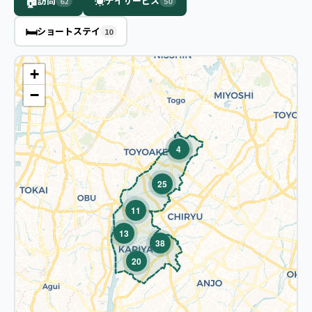
🏠
☀️
訪問
デイサービス
62
50
🛏️
ショートステイ
10
+
−
🏠
4
25
11
13
38
20