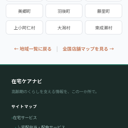
美郷町
羽後町
藤里町
上小阿仁村
大潟村
東成瀬村
|
← 地域一覧に戻る
全国店舗マップを見る →
在宅ケアナビ
高齢期のくらしを支える情報を、この一か所で。
サイトマップ
在宅サービス
└ 宅配弁当・配食サービス