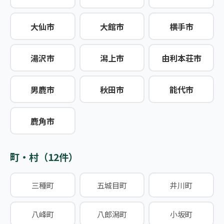
大仙市
大館市
横手市
湯沢市
潟上市
由利本荘市
男鹿市
秋田市
能代市
鹿角市
町・村（12件）
三種町
五城目町
井川町
八峰町
八郎潟町
小坂町