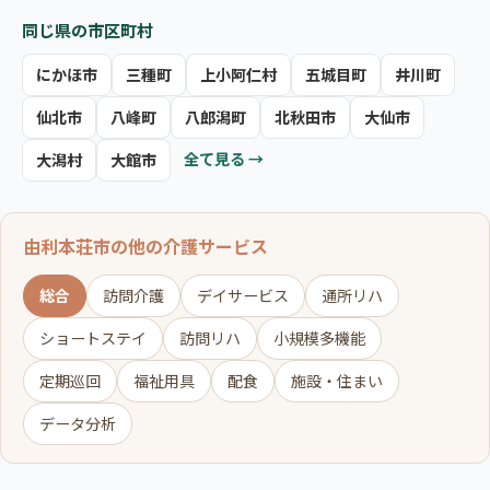
同じ県の市区町村
にかほ市
三種町
上小阿仁村
五城目町
井川町
仙北市
八峰町
八郎潟町
北秋田市
大仙市
全て見る →
大潟村
大館市
由利本荘市の他の介護サービス
総合
訪問介護
デイサービス
通所リハ
ショートステイ
訪問リハ
小規模多機能
定期巡回
福祉用具
配食
施設・住まい
データ分析