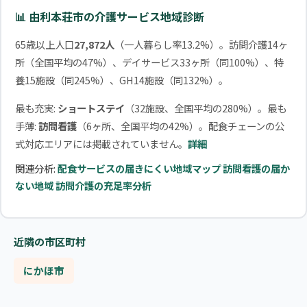
📊 由利本荘市の介護サービス地域診断
65歳以上人口
27,872人
（一人暮らし率13.2%）。訪問介護14ヶ
所（全国平均の47%）、デイサービス33ヶ所（同100%）、特
養15施設（同245%）、GH14施設（同132%）。
最も充実:
ショートステイ
（32施設、全国平均の280%）。最も
手薄:
訪問看護
（6ヶ所、全国平均の42%）。配食チェーンの公
式対応エリアには掲載されていません。
詳細
関連分析:
配食サービスの届きにくい地域マップ
訪問看護の届か
ない地域
訪問介護の充足率分析
近隣の市区町村
にかほ市