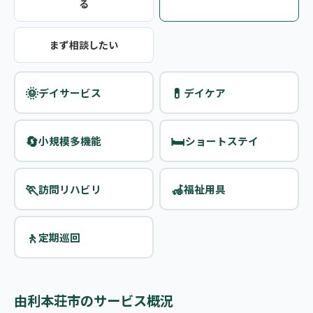
る
まず相談したい
🌞
💊
デイサービス
デイケア
🔄
🛏️
小規模多機能
ショートステイ
🏃
🦽
訪問リハビリ
福祉用具
🚶
定期巡回
由利本荘市のサービス概況