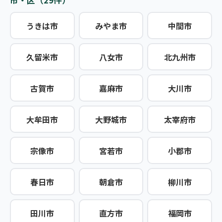
市・区（29件）
うきは市
みやま市
中間市
久留米市
八女市
北九州市
古賀市
嘉麻市
大川市
大牟田市
大野城市
太宰府市
宗像市
宮若市
小郡市
春日市
朝倉市
柳川市
田川市
直方市
福岡市