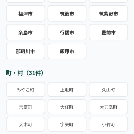
福津市
筑後市
筑紫野市
糸島市
行橋市
豊前市
那珂川市
飯塚市
町・村（31件）
みやこ町
上毛町
久山町
吉富町
大任町
大刀洗町
大木町
宇美町
小竹町