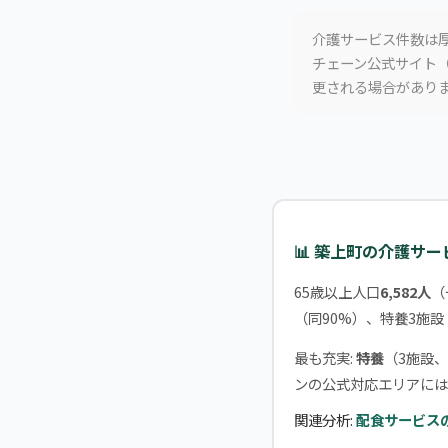
介護サービス件数は厚
チェーン公式サイト（
更される場合があり
📊 築上町の介護サ
65歳以上人口
6,582人
（
（同90%）、特養3施設
最も充実:
特養
（3施設、
ンの公式対応エリアには
関連分析:
配食サービス