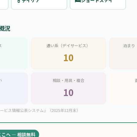
💊
🛏️
デイケア
ショートステイ
概況
ス
通い系（デイサービス）
泊まり
10
い
相談・用具・複合
10
ビス情報公表システム」（2025年12月末）
ここへ — 相談無料