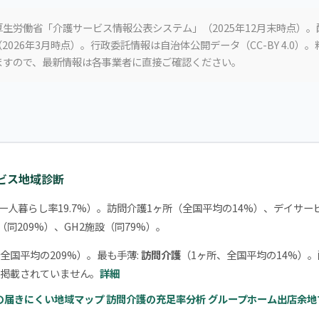
生労働省「介護サービス情報公表システム」（2025年12月末時点）
2026年3月時点）。行政委託情報は自治体公開データ（CC-BY 4.0）
ますので、最新情報は各事業者に直接ご確認ください。
ービス地域診断
一人暮らし率19.7%）。訪問介護1ヶ所（全国平均の14%）、デイサー
（同209%）、GH2施設（同79%）。
全国平均の209%）。最も手薄:
訪問介護
（1ヶ所、全国平均の14%）
掲載されていません。
詳細
の届きにくい地域マップ
訪問介護の充足率分析
グループホーム出店余地