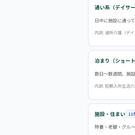
通い系（デイサ
日中に施設に通って
内訳: 通所介護（デ
泊まり（ショー
数日〜数週間、施
内訳: 短期入所生活介
施設・住まい
11
特養・老健・グル