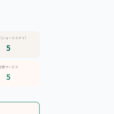
（ショートステイ）
5
配食サービス
5