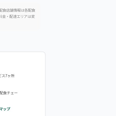
。配食店舗情報は各配食
。料金・配達エリアは変
ビス7ヶ所
。配食チェー
マップ