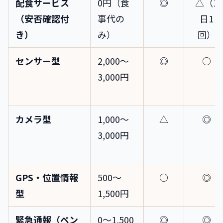
配食サービス
0円（食
◎
△（1
（安否確認付
事代の
日1
き）
み）
回）
センサー型
2,000〜
◎
○
3,000円
カメラ型
1,000〜
△
◎
3,000円
GPS・位置情報
500〜
○
◎
型
1,500円
緊急通報（ペン
0〜1,500
◎
◎