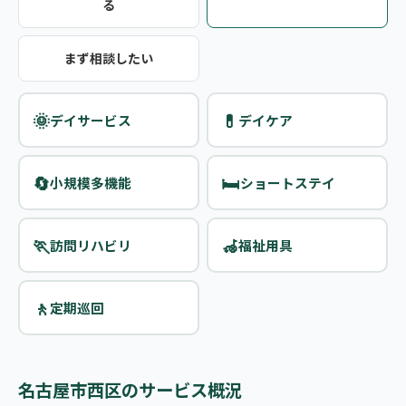
る
まず相談したい
🌞
💊
デイサービス
デイケア
🔄
🛏️
小規模多機能
ショートステイ
🏃
🦽
訪問リハビリ
福祉用具
🚶
定期巡回
名古屋市西区のサービス概況