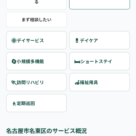
る
まず相談したい
🌞
💊
デイサービス
デイケア
🔄
🛏️
小規模多機能
ショートステイ
🏃
🦽
訪問リハビリ
福祉用具
🚶
定期巡回
名古屋市名東区のサービス概況