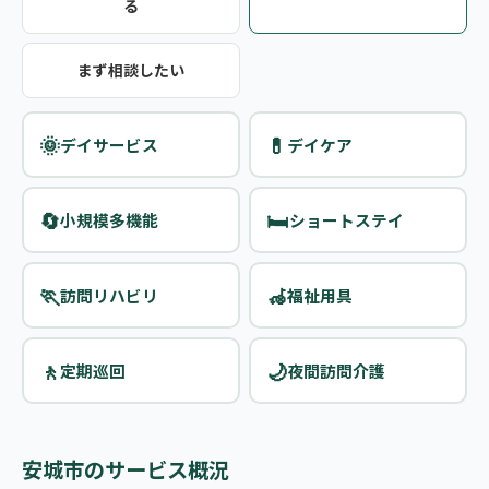
る
まず相談したい
🌞
💊
デイサービス
デイケア
🔄
🛏️
小規模多機能
ショートステイ
🏃
🦽
訪問リハビリ
福祉用具
🚶
🌙
定期巡回
夜間訪問介護
安城市のサービス概況