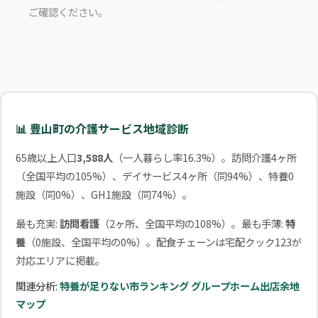
ご確認ください。
📊 豊山町の介護サービス地域診断
65歳以上人口
3,588人
（一人暮らし率16.3%）。訪問介護4ヶ所
（全国平均の105%）、デイサービス4ヶ所（同94%）、特養0
施設（同0%）、GH1施設（同74%）。
最も充実:
訪問看護
（2ヶ所、全国平均の108%）。最も手薄:
特
養
（0施設、全国平均の0%）。配食チェーンは宅配クック123が
対応エリアに掲載。
関連分析:
特養が足りない市ランキング
グループホーム出店余地
マップ