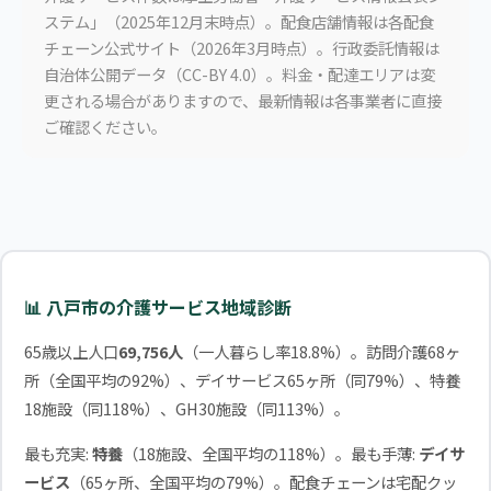
ステム」（2025年12月末時点）。配食店舗情報は各配食
チェーン公式サイト（2026年3月時点）。行政委託情報は
自治体公開データ（CC-BY 4.0）。料金・配達エリアは変
更される場合がありますので、最新情報は各事業者に直接
ご確認ください。
📊 八戸市の介護サービス地域診断
65歳以上人口
69,756人
（一人暮らし率18.8%）。訪問介護68ヶ
所（全国平均の92%）、デイサービス65ヶ所（同79%）、特養
18施設（同118%）、GH30施設（同113%）。
最も充実:
特養
（18施設、全国平均の118%）。最も手薄:
デイサ
ービス
（65ヶ所、全国平均の79%）。配食チェーンは宅配クッ