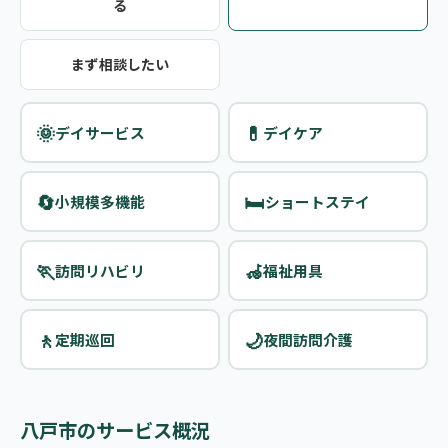
る
まず相談したい
🌞
💊
デイサービス
デイケア
🔄
🛏️
小規模多機能
ショートステイ
🏃
🦽
訪問リハビリ
福祉用具
🚶
🌙
定期巡回
夜間訪問介護
八戸市のサービス概況