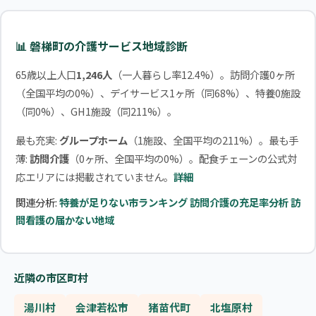
📊 磐梯町の介護サービス地域診断
65歳以上人口
1,246人
（一人暮らし率12.4%）。訪問介護0ヶ所
（全国平均の0%）、デイサービス1ヶ所（同68%）、特養0施設
（同0%）、GH1施設（同211%）。
最も充実:
グループホーム
（1施設、全国平均の211%）。最も手
薄:
訪問介護
（0ヶ所、全国平均の0%）。配食チェーンの公式対
応エリアには掲載されていません。
詳細
関連分析:
特養が足りない市ランキング
訪問介護の充足率分析
訪
問看護の届かない地域
近隣の市区町村
湯川村
会津若松市
猪苗代町
北塩原村