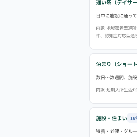
通い系（デイサ
日中に施設に通って
内訳: 地域密着型通
件、認知症対応型通所
泊まり（ショー
数日〜数週間、施
内訳: 短期入所生活
施設・住まい
16
特養・老健・グル