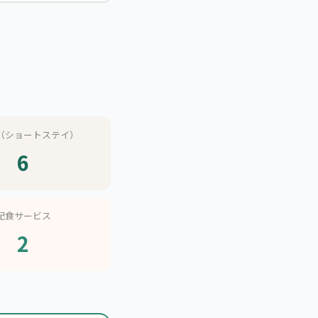
（ショートステイ）
6
配食サービス
2