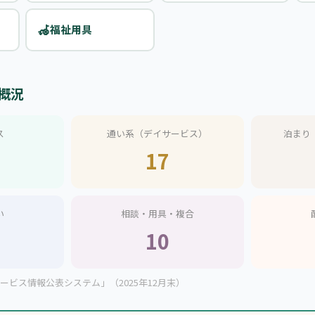
🦽
福祉用具
概況
ス
通い系（デイサービス）
泊まり
17
い
相談・用具・複合
10
ビス情報公表システム」（2025年12月末）