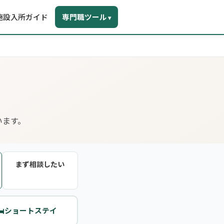
施設入所ガイド
専門職ツール
▾
います。
まず相談したい
️
ショートステイ