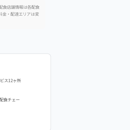
。配食店舗情報は各配食
。料金・配達エリアは変
ビス12ヶ所
。配食チェー