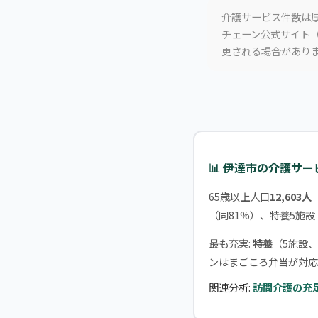
介護サービス件数は厚
チェーン公式サイト（
更される場合があり
📊 伊達市の介護サ
65歳以上人口
12,603人
（同81%）、特養5施設
最も充実:
特養
（5施設、
ンはまごころ弁当が対応
関連分析:
訪問介護の充