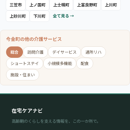
三笠市
上ノ国町
上士幌町
上富良野町
上川町
全て見る →
上砂川町
下川町
今金町の他の介護サービス
総合
訪問介護
デイサービス
通所リハ
ショートステイ
小規模多機能
配食
施設・住まい
在宅ケアナビ
高齢期のくらしを支える情報を、この一か所で。