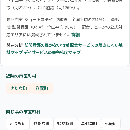
設（同218%）、GH1施設（同126%）。
最も充実:
ショートステイ
（2施設、全国平均の234%）。最も手
薄:
訪問看護
（0ヶ所、全国平均の0%）。配食チェーンの公式対
応エリアには掲載されていません。
詳細
関連分析:
訪問看護の届かない地域
配食サービスの届きにくい地
域マップ
デイサービスの競争密度マップ
近隣の市区町村
せたな町
八雲町
同じ県の市区町村
えりも町
せたな町
むかわ町
ニセコ町
七飯町