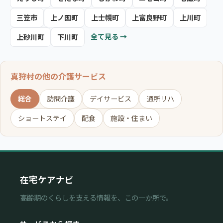
三笠市
上ノ国町
上士幌町
上富良野町
上川町
全て見る →
上砂川町
下川町
真狩村の他の介護サービス
総合
訪問介護
デイサービス
通所リハ
ショートステイ
配食
施設・住まい
在宅ケアナビ
高齢期のくらしを支える情報を、この一か所で。