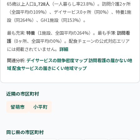
65歳以上人口
1,728人
（一人暮らし率23.8%）。訪問介護2ヶ所
（全国平均の109%）、デイサービス0ヶ所（同0%）、特養1施
設（同264%）、GH1施設（同153%）。
最も充実:
特養
（1施設、全国平均の264%）。最も手薄:
訪問看
護
（0ヶ所、全国平均の0%）。配食チェーンの公式対応エリア
には掲載されていません。
詳細
関連分析:
デイサービスの競争密度マップ
訪問看護の届かない地
域
配食サービスの届きにくい地域マップ
近隣の市区町村
留萌市
小平町
同じ県の市区町村