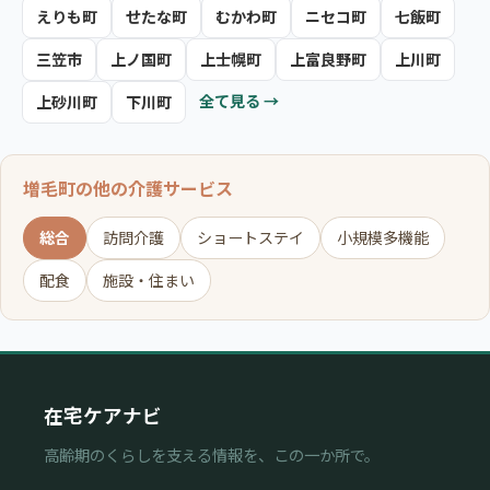
えりも町
せたな町
むかわ町
ニセコ町
七飯町
三笠市
上ノ国町
上士幌町
上富良野町
上川町
全て見る →
上砂川町
下川町
増毛町の他の介護サービス
総合
訪問介護
ショートステイ
小規模多機能
配食
施設・住まい
在宅ケアナビ
高齢期のくらしを支える情報を、この一か所で。