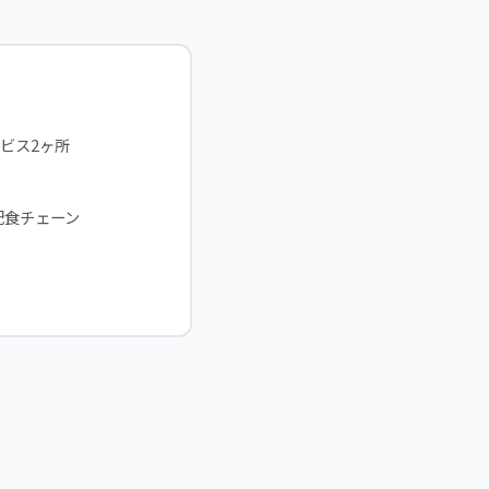
ービス2ヶ所
配食チェーン