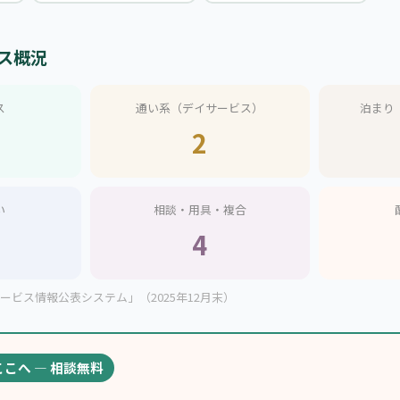
ス概況
ス
通い系（デイサービス）
泊まり
2
い
相談・用具・複合
4
ビス情報公表システム」（2025年12月末）
ここへ — 相談無料