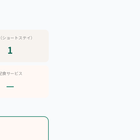
（ショートステイ）
1
配食サービス
—