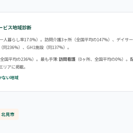
サービス地域診断
一人暮らし率17.0%）。訪問介護3ヶ所（全国平均の147%）、デイサ
（同236%）、GH1施設（同137%）。
全国平均の236%）。最も手薄:
訪問看護
（0ヶ所、全国平均の0%）。
応エリアに掲載。
かない地域
北見市