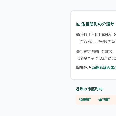
📊 佐呂間町の介護
65歳以上人口
1,924人
（
（同88%）、特養1施設
最も充実:
特養
（1施設、
は宅配クック123が対
関連分析:
訪問看護の届
近隣の市区町村
遠軽町
湧別町