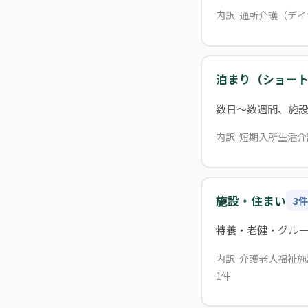
内訳: 通所介護（デ
泊まり（ショー
数日〜数週間、施
内訳: 短期入所生活介
施設・住まい
3件
特養・老健・グル
内訳: 介護老人福祉
1件