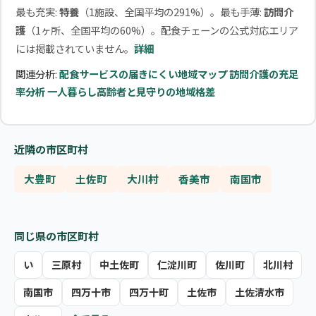
最も充実:
特養
（1施設、全国平均の291%）。最も手薄:
訪問介
護
（1ヶ所、全国平均の60%）。配食チェーンの公式対応エリア
には掲載されていません。
詳細
関連分析:
配食サービスの届きにくい地域マップ
訪問介護の充足
率分析
一人暮らし高齢者と見守りの地域格差
近隣の市区町村
大豊町
土佐町
大川村
香美市
南国市
同じ県の市区町村
い
三原村
中土佐町
仁淀川町
佐川町
北川村
南国市
四万十市
四万十町
土佐市
土佐清水市