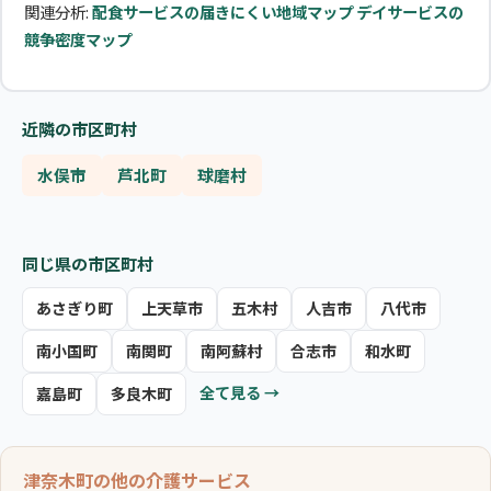
関連分析:
配食サービスの届きにくい地域マップ
デイサービスの
競争密度マップ
近隣の市区町村
水俣市
芦北町
球磨村
同じ県の市区町村
あさぎり町
上天草市
五木村
人吉市
八代市
南小国町
南関町
南阿蘇村
合志市
和水町
全て見る →
嘉島町
多良木町
津奈木町の他の介護サービス