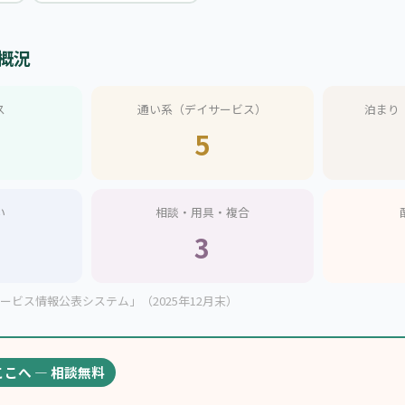
概況
ス
通い系（デイサービス）
泊まり
5
い
相談・用具・複合
3
ビス情報公表システム」（2025年12月末）
ここへ — 相談無料