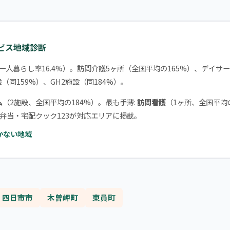
ービス地域診断
一人暮らし率16.4%）。訪問介護5ヶ所（全国平均の165%）、デイサ
（同159%）、GH2施設（同184%）。
ム
（2施設、全国平均の184%）。最も手薄:
訪問看護
（1ヶ所、全国平均
弁当・宅配クック123が対応エリアに掲載。
かない地域
四日市市
木曽岬町
東員町