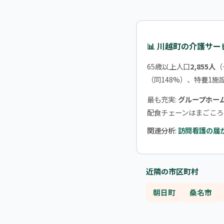
📊 川越町の介護サ
65歳以上人口
2,855人
（
（同148%）、特養1施設
最も充実:
グループホー
配食チェーンはまごころ
関連分析:
訪問看護の届
近隣の市区町村
朝日町
桑名市