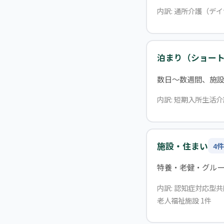
内訳: 通所介護（デイ
泊まり（ショー
数日〜数週間、施
内訳: 短期入所生活介
施設・住まい
4件
特養・老健・グル
内訳: 認知症対応型
老人福祉施設 1件