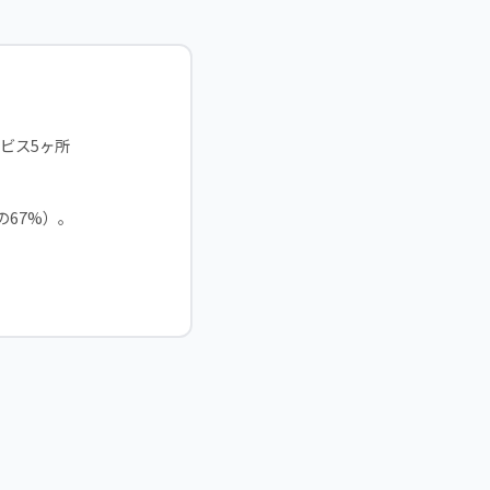
ービス5ヶ所
の67%）。