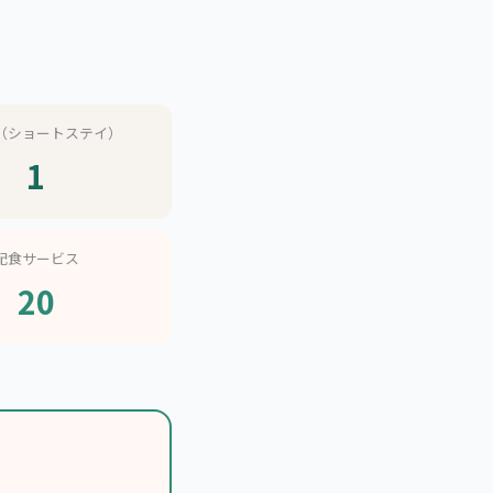
（ショートステイ）
1
配食サービス
20