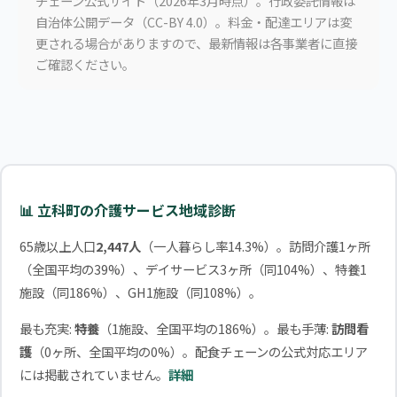
チェーン公式サイト（2026年3月時点）。行政委託情報は
自治体公開データ（CC-BY 4.0）。料金・配達エリアは変
更される場合がありますので、最新情報は各事業者に直接
ご確認ください。
📊 立科町の介護サービス地域診断
65歳以上人口
2,447人
（一人暮らし率14.3%）。訪問介護1ヶ所
（全国平均の39%）、デイサービス3ヶ所（同104%）、特養1
施設（同186%）、GH1施設（同108%）。
最も充実:
特養
（1施設、全国平均の186%）。最も手薄:
訪問看
護
（0ヶ所、全国平均の0%）。配食チェーンの公式対応エリア
には掲載されていません。
詳細