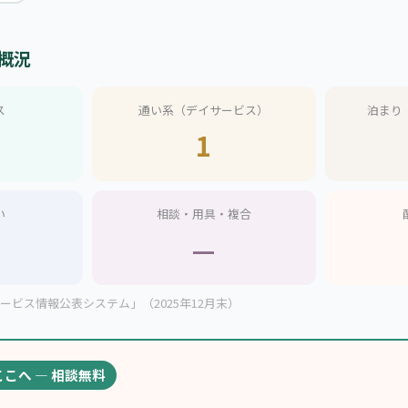
概況
ス
通い系（デイサービス）
泊まり
1
い
相談・用具・複合
—
ビス情報公表システム」（2025年12月末）
ここへ — 相談無料