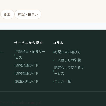
配食
施設・住まい
サービスから探す
コラム
宅配弁当・配食サー
宅配弁当の選び方
の一
ビス
一人暮らしの栄養
訪問介護ガイド
認定なしで使えるサ
訪問看護ガイド
ービス
施設入所ガイド
コラム一覧
ビ（zaitaku-care.jp）