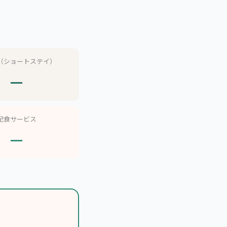
（ショートステイ）
—
配食サービス
—