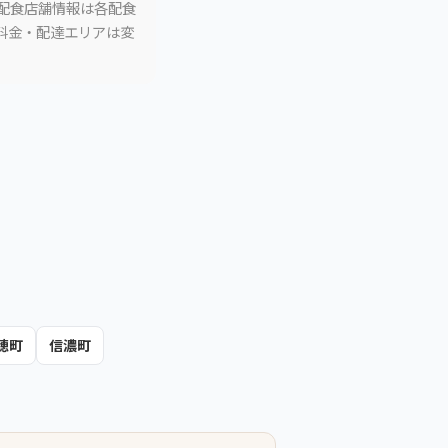
。配食店舗情報は各配食
。料金・配達エリアは変
穂町
信濃町