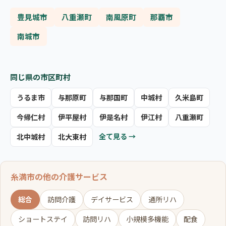
豊見城市
八重瀬町
南風原町
那覇市
南城市
同じ県の市区町村
うるま市
与那原町
与那国町
中城村
久米島町
今帰仁村
伊平屋村
伊是名村
伊江村
八重瀬町
全て見る →
北中城村
北大東村
糸満市の他の介護サービス
総合
訪問介護
デイサービス
通所リハ
ショートステイ
訪問リハ
小規模多機能
配食