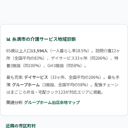
📊 糸満市の介護サービス地域診断
65歳以上人口
13,594人
（一人暮らし率18.5%）。訪問介護12ヶ
所（全国平均の83%）、デイサービス33ヶ所（同206%）、特
養3施設（同100%）、GH3施設（同58%）。
最も充実:
デイサービス
（33ヶ所、全国平均の206%）。最も手
薄:
グループホーム
（3施設、全国平均の58%）。配食チェーン
はまごころ弁当・宅配クック123が対応エリアに掲載。
関連分析:
グループホーム出店余地マップ
近隣の市区町村