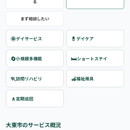
る
まず相談したい
🌞
💊
デイサービス
デイケア
🔄
🛏️
小規模多機能
ショートステイ
🏃
🦽
訪問リハビリ
福祉用具
🚶
定期巡回
大東市のサービス概況