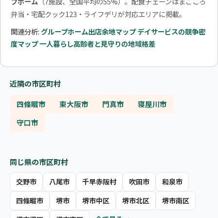
プホーム
（7施設、全国平均の55%）。配食チェーンはまごころ
弁当・宅配クック123・ライフデリが対応エリアに掲載。
関連分析:
グループホーム出店余地マップ
デイサービスの競争密
度マップ
一人暮らし高齢者と見守りの地域格差
近隣の市区町村
四條畷市
東大阪市
門真市
寝屋川市
守口市
同じ県の市区町村
交野市
八尾市
千早赤阪村
吹田市
和泉市
四條畷市
堺市
堺市中区
堺市北区
堺市南区