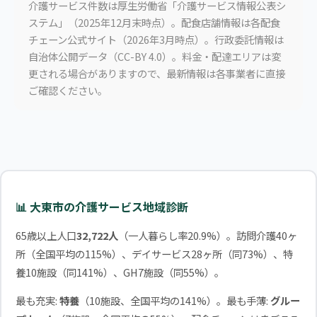
介護サービス件数は厚生労働省「介護サービス情報公表シ
ステム」（2025年12月末時点）。配食店舗情報は各配食
チェーン公式サイト（2026年3月時点）。行政委託情報は
自治体公開データ（CC-BY 4.0）。料金・配達エリアは変
更される場合がありますので、最新情報は各事業者に直接
ご確認ください。
📊 大東市の介護サービス地域診断
65歳以上人口
32,722人
（一人暮らし率20.9%）。訪問介護40ヶ
所（全国平均の115%）、デイサービス28ヶ所（同73%）、特
養10施設（同141%）、GH7施設（同55%）。
最も充実:
特養
（10施設、全国平均の141%）。最も手薄:
グルー