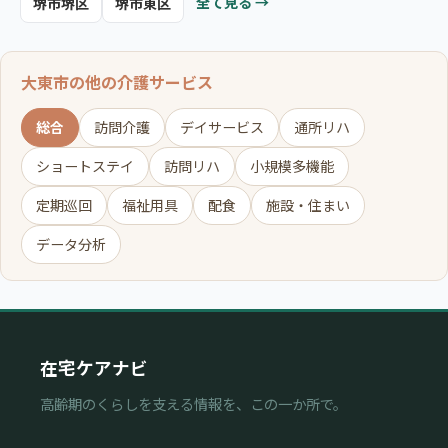
全て見る →
堺市堺区
堺市東区
大東市の他の介護サービス
総合
訪問介護
デイサービス
通所リハ
ショートステイ
訪問リハ
小規模多機能
定期巡回
福祉用具
配食
施設・住まい
データ分析
在宅ケアナビ
高齢期のくらしを支える情報を、この一か所で。