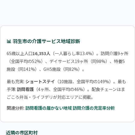
📊 羽生市の介護サービス地域診断
65歳以上人口
16,353人
（一人暮らし率13.4%）。訪問介護9ヶ所
（全国平均の52%）、デイサービス19ヶ所（同98%）、特養5
施設（同141%）、GH5施設（同82%）。
最も充実:
ショートステイ
（10施設、全国平均の149%）。最も
手薄:
訪問看護
（4ヶ所、全国平均の46%）。配食チェーンはま
ごころ弁当・ライフデリが対応エリアに掲載。
関連分析:
訪問看護の届かない地域
訪問介護の充足率分析
近隣の市区町村