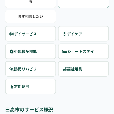
る
まず相談したい
🌞
💊
デイサービス
デイケア
🔄
🛏️
小規模多機能
ショートステイ
🏃
🦽
訪問リハビリ
福祉用具
🚶
定期巡回
日高市のサービス概況