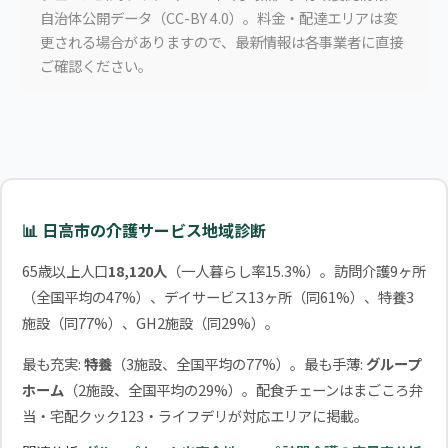
自治体公開データ（CC-BY 4.0）。料金・配達エリアは変
更される場合がありますので、最新情報は各事業者に直接
ご確認ください。
📊 日高市の介護サービス地域診断
65歳以上人口
18,120人
（一人暮らし率15.3%）。訪問介護9ヶ所
（全国平均の47%）、デイサービス13ヶ所（同61%）、特養3
施設（同77%）、GH2施設（同29%）。
最も充実:
特養
（3施設、全国平均の77%）。最も手薄:
グループ
ホーム
（2施設、全国平均の29%）。配食チェーンはまごころ弁
当・宅配クック123・ライフデリが対応エリアに掲載。