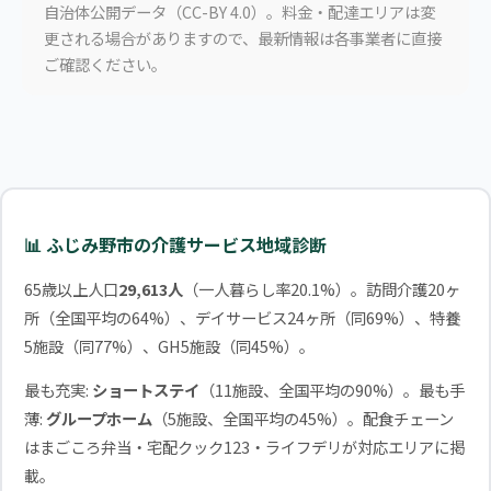
自治体公開データ（CC-BY 4.0）。料金・配達エリアは変
更される場合がありますので、最新情報は各事業者に直接
ご確認ください。
📊 ふじみ野市の介護サービス地域診断
65歳以上人口
29,613人
（一人暮らし率20.1%）。訪問介護20ヶ
所（全国平均の64%）、デイサービス24ヶ所（同69%）、特養
5施設（同77%）、GH5施設（同45%）。
最も充実:
ショートステイ
（11施設、全国平均の90%）。最も手
薄:
グループホーム
（5施設、全国平均の45%）。配食チェーン
はまごころ弁当・宅配クック123・ライフデリが対応エリアに掲
載。