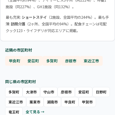
施設（同227%）、GH1施設（同132%）。
最も充実:
ショートステイ
（2施設、全国平均の244%）。最も手
薄:
訪問介護
（2ヶ所、全国平均の94%）。配食チェーンは宅配
クック123・ライフデリが対応エリアに掲載。
近隣の市区町村
甲良町
愛荘町
多賀町
彦根市
東近江市
同じ県の市区町村
多賀町
大津市
守山市
彦根市
愛荘町
日野町
東近江市
栗東市
湖南市
甲良町
甲賀市
全て見る →
竜王町