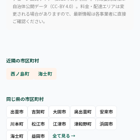
自治体公開データ（CC-BY 4.0）。料金・配達エリアは変
更される場合がありますので、最新情報は各事業者に直接
ご確認ください。
近隣の市区町村
西ノ島町
海士町
同じ県の市区町村
出雲市
吉賀町
大田市
奥出雲町
安来市
川本町
松江市
江津市
津和野町
浜田市
全て見る →
海士町
益田市