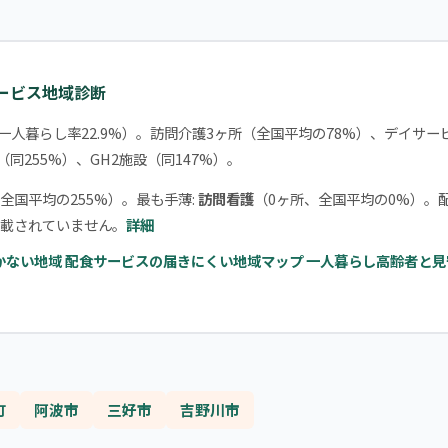
サービス地域診断
一人暮らし率22.9%）。訪問介護3ヶ所（全国平均の78%）、デイサー
（同255%）、GH2施設（同147%）。
全国平均の255%）。最も手薄:
訪問看護
（0ヶ所、全国平均の0%）。
載されていません。
詳細
かない地域
配食サービスの届きにくい地域マップ
一人暮らし高齢者と見
町
阿波市
三好市
吉野川市