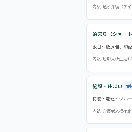
内訳: 通所介護（デ
泊まり（ショー
数日〜数週間、施
内訳: 短期入所生活介
施設・住まい
4件
特養・老健・グル
内訳: 介護老人福祉