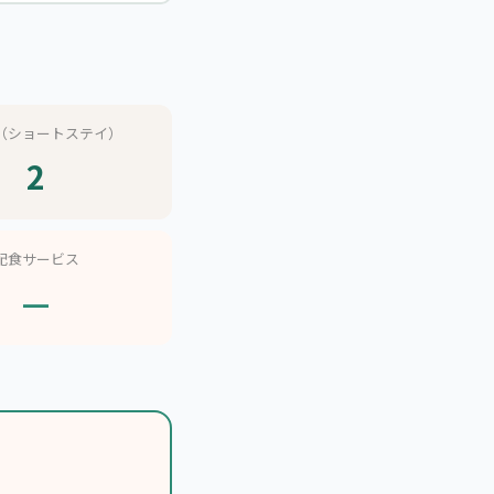
（ショートステイ）
2
配食サービス
—