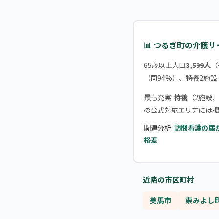
📊 つるぎ町の介護
65歳以上人口
3,599人
（
（同94%）、特養2施設
最も充実:
特養
（2施設、
の公式対応エリアには掲
関連分析:
訪問看護の届
格差
近隣の市区町村
美馬市
東みよし