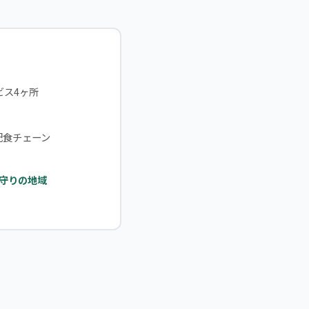
ビス4ヶ所
配食チェーン
守りの地域