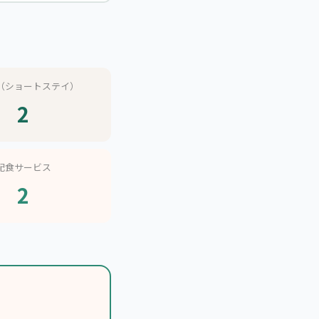
（ショートステイ）
2
配食サービス
2