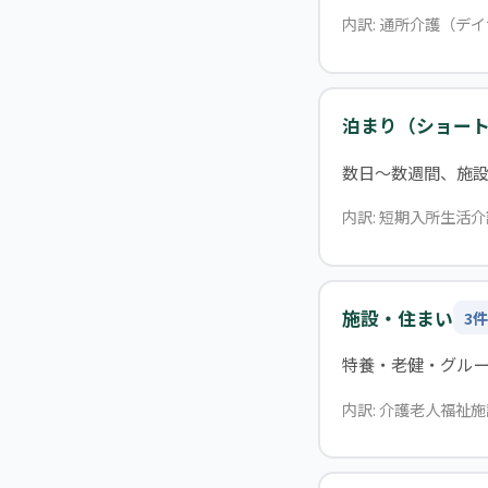
内訳: 通所介護（デ
泊まり（ショー
数日〜数週間、施
内訳: 短期入所生活介
施設・住まい
3件
特養・老健・グル
内訳: 介護老人福祉