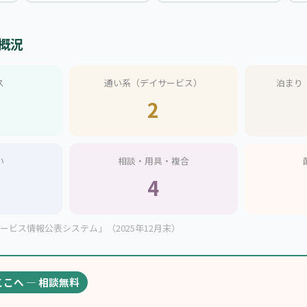
概況
ス
通い系（デイサービス）
泊まり
2
い
相談・用具・複合
4
ビス情報公表システム」（2025年12月末）
ここへ — 相談無料