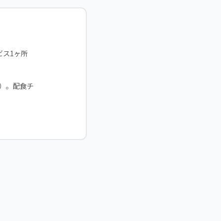
ビス1ヶ所
%）。配食チ