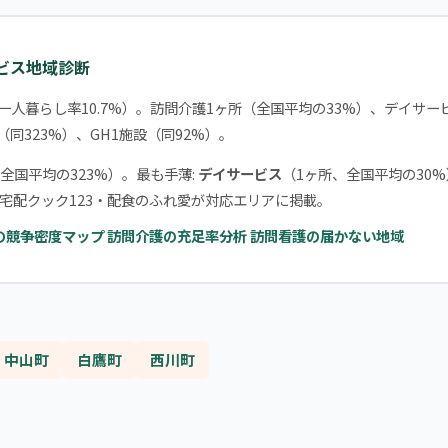
ービス地域診断
一人暮らし率10.7%）。訪問介護1ヶ所（全国平均の33%）、デイサー
（同323%）、GH1施設（同92%）。
全国平均の323%）。最も手薄:
デイサービス
（1ヶ所、全国平均の30
宅配クック123・配食のふれ愛が対応エリアに掲載。
の競争密度マップ
訪問介護の充足率分析
訪問看護の届かない地域
中山町
白鷹町
西川町