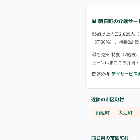
📊 朝日町の介護サ
65歳以上人口
2,829人
（
（同30%）、特養2施設
最も充実:
特養
（2施設、
ェーンはまごころ弁当・
関連分析:
デイサービス
近隣の市区町村
山辺町
大江町
同じ県の市区町村