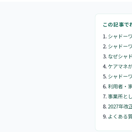
この記事で
シャドー
シャドー
なぜシャ
ケアマネ
シャドー
利用者・
事業所と
2027年
よくある