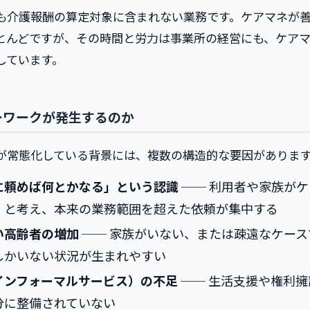
も介護報酬の算定対象に含まれない業務です。ケアマネが
とんどですが、その時間と労力は事業所の経営にも、ケア
しています。
ーワークが発生するのか
が常態化している背景には、複数の構造的な要因がありま
に頼めば何とかなる」という認識
── 利用者や家族が
」と考え、本来の業務範囲を超えた依頼が集中する
い高齢者の増加
── 家族がいない、または疎遠なケース
しかいない状況が生まれやすい
インフォーマルサービス）の不足
── 生活支援や権利
分に整備されていない