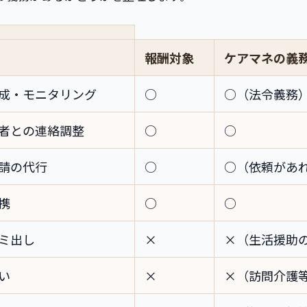
報酬対象
ケアマネの義
成・モニタリング
○
○（法令義務
者との連絡調整
○
○
請の代行
○
○（依頼があ
携
○
○
ミ出し
×
×（生活援助
い
×
×（訪問介護