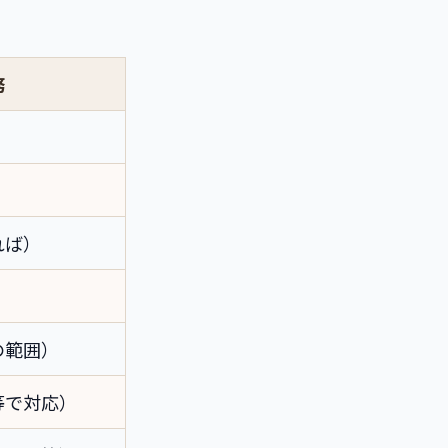
務
）
れば）
の範囲）
等で対応）