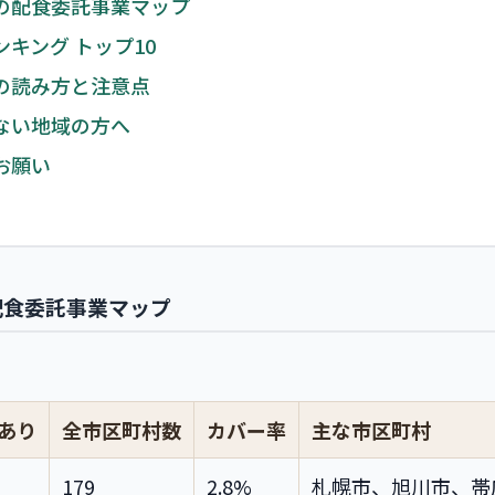
の配食委託事業マップ
キング トップ10
の読み方と注意点
ない地域の方へ
お願い
配食委託事業マップ
あり
全市区町村数
カバー率
主な市区町村
179
2.8%
札幌市、旭川市、帯