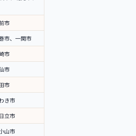
前市
巻市、一関市
崎市
仙市
田市
わき市
日立市
小山市