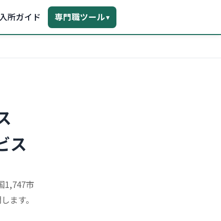
入所ガイド
専門職ツール
▾
ス
ビス
,747市
開します。