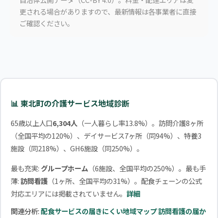
更される場合がありますので、最新情報は各事業者に直接
ご確認ください。
📊 東北町の介護サービス地域診断
65歳以上人口
6,304人
（一人暮らし率13.8%）。訪問介護8ヶ所
（全国平均の120%）、デイサービス7ヶ所（同94%）、特養3
施設（同218%）、GH6施設（同250%）。
最も充実:
グループホーム
（6施設、全国平均の250%）。最も手
薄:
訪問看護
（1ヶ所、全国平均の31%）。配食チェーンの公式
対応エリアには掲載されていません。
詳細
関連分析:
配食サービスの届きにくい地域マップ
訪問看護の届か