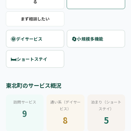
る
まず相談したい
🌞
🔄
デイサービス
小規模多機能
🛏️
ショートステイ
東北町のサービス概況
訪問サービス
通い系（デイサー
泊まり（ショート
ビス）
ステイ）
9
8
5