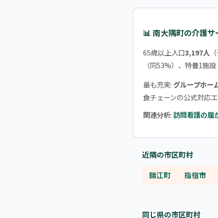
📊 南大隅町の介護
65歳以上人口
3,197人
（
（同53%）、特養1施設
最も充実:
グループホー
食チェーンの公式対応エ
関連分析:
訪問看護の届
近隣の市区町村
錦江町
指宿市
同じ県の市区町村