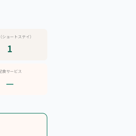
（ショートステイ）
1
配食サービス
—