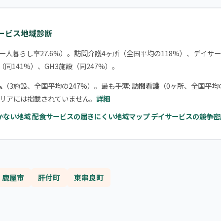
サービス地域診断
一人暮らし率27.6%）。訪問介護4ヶ所（全国平均の118%）、デイサ
（同141%）、GH3施設（同247%）。
ム
（3施設、全国平均の247%）。最も手薄:
訪問看護
（0ヶ所、全国平均
リアには掲載されていません。
詳細
かない地域
配食サービスの届きにくい地域マップ
デイサービスの競争密
鹿屋市
肝付町
東串良町