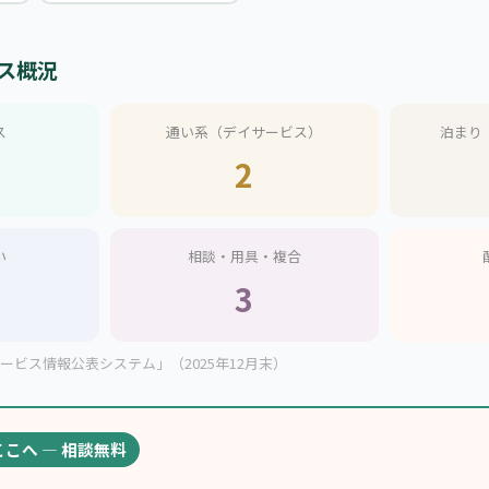
ス概況
ス
通い系（デイサービス）
泊まり
2
い
相談・用具・複合
3
ビス情報公表システム」（2025年12月末）
ここへ — 相談無料