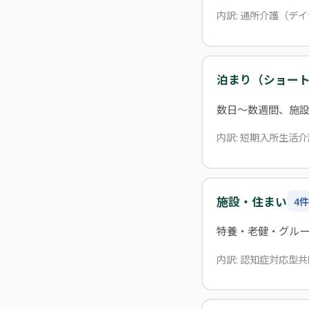
内訳: 通所介護（デ
泊まり（ショー
数日〜数週間、施
内訳: 短期入所生活介
施設・住まい
4件
特養・老健・グル
内訳: 認知症対応型