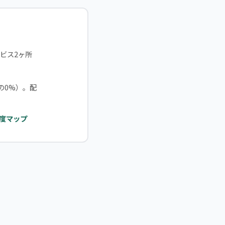
ービス2ヶ所
の0%）。配
度マップ