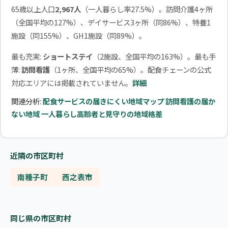
65歳以上人口
2,967人
（一人暮らし率27.5%）。訪問介護4ヶ所
（全国平均の127%）、デイサービス3ヶ所（同86%）、特養1
施設（同155%）、GH1施設（同89%）。
最も充実:
ショートステイ
（2施設、全国平均の163%）。最も手
薄:
訪問看護
（1ヶ所、全国平均の65%）。配食チェーンの公式
対応エリアには掲載されていません。
詳細
関連分析:
配食サービスの届きにくい地域マップ
訪問看護の届か
ない地域
一人暮らし高齢者と見守りの地域格差
近隣の市区町村
南種子町
西之表市
同じ県の市区町村