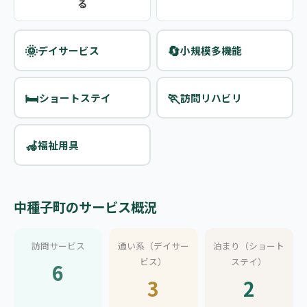
る
🌞
🔄
デイサービス
小規模多機能
🛏️
🏃
ショートステイ
訪問リハビリ
🦽
福祉用具
中種子町のサービス概況
訪問サービス
通い系（デイサー
泊まり（ショート
ビス）
ステイ）
6
3
2