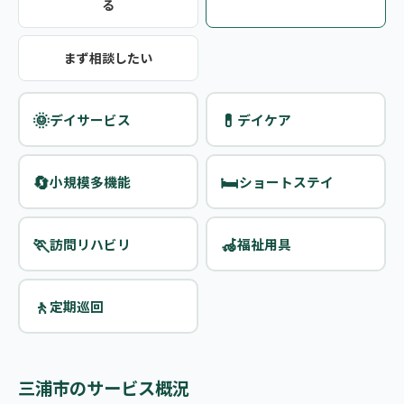
る
まず相談したい
🌞
💊
デイサービス
デイケア
🔄
🛏️
小規模多機能
ショートステイ
🏃
🦽
訪問リハビリ
福祉用具
🚶
定期巡回
三浦市のサービス概況