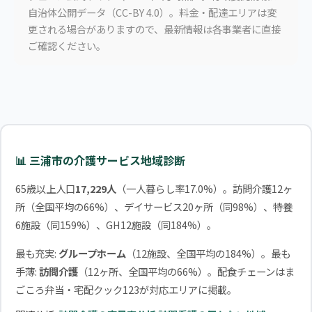
自治体公開データ（CC-BY 4.0）。料金・配達エリアは変
更される場合がありますので、最新情報は各事業者に直接
ご確認ください。
📊 三浦市の介護サービス地域診断
65歳以上人口
17,229人
（一人暮らし率17.0%）。訪問介護12ヶ
所（全国平均の66%）、デイサービス20ヶ所（同98%）、特養
6施設（同159%）、GH12施設（同184%）。
最も充実:
グループホーム
（12施設、全国平均の184%）。最も
手薄:
訪問介護
（12ヶ所、全国平均の66%）。配食チェーンはま
ごころ弁当・宅配クック123が対応エリアに掲載。