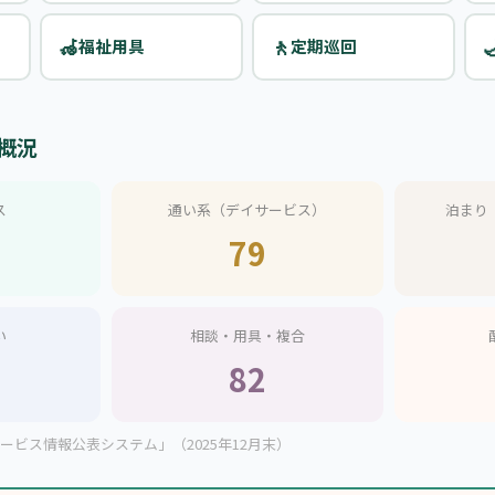
🦽
🚶

福祉用具
定期巡回
概況
ス
通い系（デイサービス）
泊まり
79
い
相談・用具・複合
82
ビス情報公表システム」（2025年12月末）