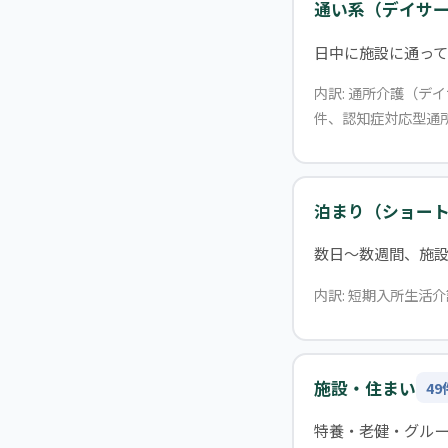
通い系（デイサ
日中に施設に通って
内訳: 通所介護（デ
件、認知症対応型通所
泊まり（ショー
数日〜数週間、施
内訳: 短期入所生活介
施設・住まい
49
特養・老健・グル