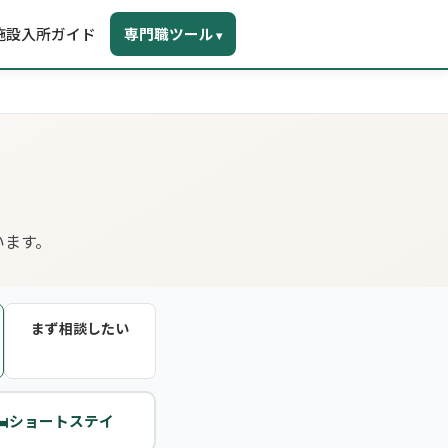
施設入所ガイド
専門職ツール
▾
います。
まず相談したい
️
ショートステイ